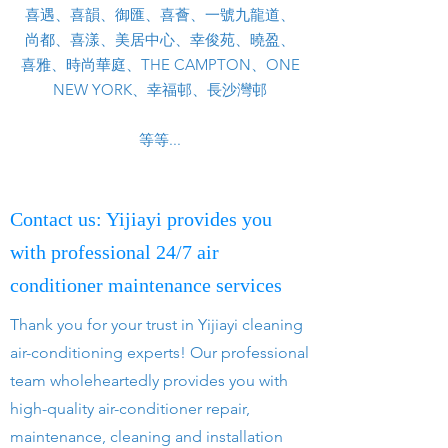
喜遇、喜韻、御匯、喜薈、一號九龍道、
尚都、喜漾、美居中心、幸俊苑、曉盈、
喜雅、時尚華庭、THE CAMPTON、ONE
NEW YORK、幸福邨、長沙灣邨
等等...
Contact us: Yijiayi provides you
with professional 24/7 air
conditioner maintenance services
Thank you for your trust in Yijiayi cleaning
air-conditioning experts! Our professional
team wholeheartedly provides you with
high-quality air-conditioner repair,
maintenance, cleaning and installation