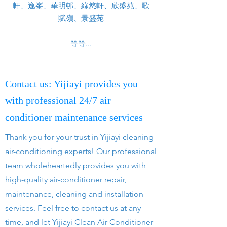
軒、逸峯、華明邨、綠悠軒、欣盛苑、歌
賦嶺、景盛苑
等等...
Contact us: Yijiayi provides you
with professional 24/7 air
conditioner maintenance services
Thank you for your trust in Yijiayi cleaning
air-conditioning experts! Our professional
team wholeheartedly provides you with
high-quality air-conditioner repair,
maintenance, cleaning and installation
services. Feel free to contact us at any
time, and let Yijiayi Clean Air Conditioner