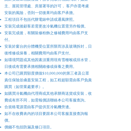
主、屋苑管理處、房屋署等的許可， 客戶亦需考慮
安裝的風險，否則一切後果均由客戶承擔。
工程項目不包括代辦電錶申請或通風牌照。
安裝完成後顧客若需更改冷氣機位置需另作報價。
安装完成後，有關裝修粉飾之修補費用均由客戶支
付。
安装於窗台的分體機受位置所限而涉及玻璃拆封，日
後维修或保養，相關費用均由客戶支付。
如環境問題或其他因素須重用現有雪種喉或排水管，
日後或有需要承擔相關維修或保養之費用。
本公司已購買額度價值$10,000,000的第三者及公眾
責任保險並凾蓋安裝工程，如工程超額需由客戶負責
購買（如管業處要求）。
如購買冷氣機由代理商或其他承辦商送貨或安裝，收
費或有所不同，如需報價請聯絡本公司客服查詢。
合規格電源需由客戶提供至冷氣機旁邊。
如不在收費表內的項目要跟本公司客服直接查詢報
價。
價錢不包括防漏及修口項目。