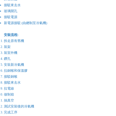
接駁來去水
玻璃開孔
接駁電源
新電源接駁 (由總制至冷氣機)
安裝流程:
拆走原有舊機
裝架
裝室外機
鑽孔
安裝新冷氣機
​拉銅喉和保溫膠
接駁銅喉
接駁來去水
拉電線
做制箱
​抽真空
​測試安裝後的冷氣機
完成工序