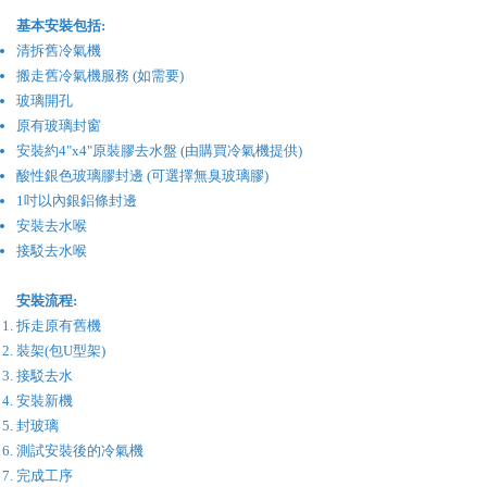
基本安裝包括:
清拆舊冷氣機
搬走舊冷氣機服務 (如需要)
玻璃開孔
原有玻璃封窗
安裝約4"x4"原裝膠去水盤 (由購買冷氣機提供)
酸性銀色玻璃膠封邊 (可選擇無臭玻璃膠)
1吋以內銀鋁條封邊
安裝去水喉
接駁去水喉
安裝流程:
拆走原有舊機
裝架(包U型架)
接駁去水
安裝新機
封玻璃
​測試安裝後的冷氣機
完成工序