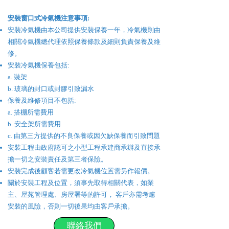
​安裝
窗口式冷氣機
注意事項:
安裝冷氣機由本公司提供安裝保養一年，冷氣機則由
相關冷氣機總代理依照保養條款及細則負責保養及維
修。
安裝冷氣機保養包括:
a. 裝架
b. 玻璃的封口或封膠引致漏水
保養及維修項目不包括:
a. 搭棚所需費用
b. 安全架所需費用
c. 由第三方提供的不良保養或因欠缺保養而引致問題
安裝工程由政府認可之小型工程承建商承辦及直接承
擔一切之安裝責任及第三者保險。
安裝完成後顧客若需更改冷氣機位置需另作報價。
關於安裝工程及位置，須事先取得相關代表，如業
主、屋苑管理處、房屋署等的許可， 客戶亦需考慮
安裝的風險，否則一切後果均由客戶承擔。
聯絡我們