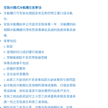
​安裝分體式
冷氣機
注意事項:
冷氣機只可安裝在穩固及有足夠空間之窗口或冷氣
台。
安裝冷氣機由本公司提供安裝保養一年，冷氣機則由
相關冷氣機總代理依照保養條款及細則負責保養及維
修。
保養包括:
a. 裝架
b. 玻璃的封口或封膠引致漏水
c. 雪種喉接駁不良而導致漏雪種
保養及維修不包括:
a. 搭棚所需費用
b. 安全架所需費用
c. 由第三方提供的不良保養或因欠缺保養而引致問題
如冷氣或冷氣喉以其他物料遮掩或修飾。日後如需檢
查或維修，拆卸及還原引致的費用均由客戶支付。
安裝工程由政府認可之小型工程承建商承辦及直接承
擔一切之安裝責任和第三者保險。
關於安裝工程及位置，須事先取得相關代表，如業