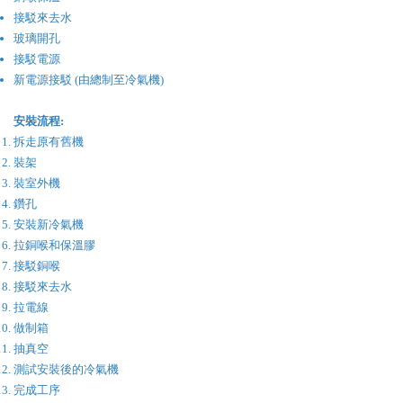
接駁來去水
玻璃開孔
接駁電源
新電源接駁 (由總制至冷氣機)
安裝流程:
拆走原有舊機
裝架
裝室外機
鑽孔
安裝新冷氣機
​拉銅喉和保溫膠
接駁銅喉
接駁來去水
拉電線
做制箱
​抽真空
​測試安裝後的冷氣機
完成工序