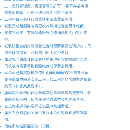
主、屋苑管理處、房屋署等的許可， 客戶亦需考慮
安裝的風險，否則一切後果均由客戶承擔。
工程項目不包括代辦電錶申請或通風牌照。
安裝完成後顧客若需更改冷氣機位置需另作報價。
安装完成後，有關裝修粉飾之修補費用均由客戶支
付。
安装於窗台的分體機受位置所限而涉及玻璃拆封，日
後维修或保養，相關費用均由客戶支付。
如環境問題或其他因素須重用現有雪種喉或排水管，
日後或有需要承擔相關維修或保養之費用。
本公司已購買額度價值$10,000,000的第三者及公眾
責任保險並凾蓋安裝工程，如工程超額需由客戶負責
購買（如管業處要求）。
如購買冷氣機由代理商或其他承辦商送貨或安裝，收
費或有所不同，如需報價請聯絡本公司客服查詢。
合規格電源需由客戶提供至冷氣機旁邊。
如不在收費表內的項目要跟本公司客服直接查詢報
價。
價錢不包括防漏及修口項目。