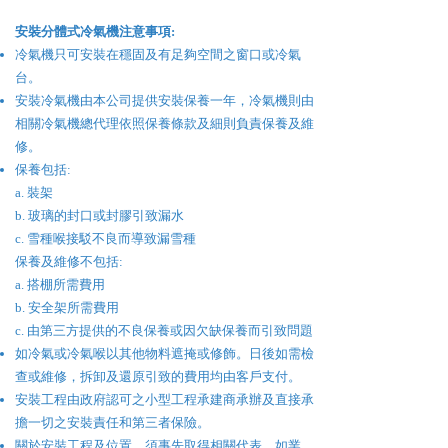
​安裝分體式
冷氣機
注意事項:
冷氣機只可安裝在穩固及有足夠空間之窗口或冷氣
台。
安裝冷氣機由本公司提供安裝保養一年，冷氣機則由
相關冷氣機總代理依照保養條款及細則負責保養及維
修。
保養包括:
a. 裝架
b. 玻璃的封口或封膠引致漏水
c. 雪種喉接駁不良而導致漏雪種
保養及維修不包括:
a. 搭棚所需費用
b. 安全架所需費用
c. 由第三方提供的不良保養或因欠缺保養而引致問題
如冷氣或冷氣喉以其他物料遮掩或修飾。日後如需檢
查或維修，拆卸及還原引致的費用均由客戶支付。
安裝工程由政府認可之小型工程承建商承辦及直接承
擔一切之安裝責任和第三者保險。
關於安裝工程及位置，須事先取得相關代表，如業