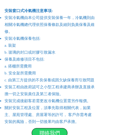
​安裝
窗口式冷氣機
注意事項:
安裝冷氣機由本公司提供安裝保養一年，冷氣機則由
相關冷氣機總代理依照保養條款及細則負責保養及維
修。
安裝冷氣機保養包括:
a. 裝架
b. 玻璃的封口或封膠引致漏水
保養及維修項目不包括:
a. 搭棚所需費用
b. 安全架所需費用
c. 由第三方提供的不良保養或因欠缺保養而引致問題
安裝工程由政府認可之小型工程承建商承辦及直接承
擔一切之安裝責任及第三者保險。
安裝完成後顧客若需更改冷氣機位置需另作報價。
關於安裝工程及位置，須事先取得相關代表，如業
主、屋苑管理處、房屋署等的許可， 客戶亦需考慮
安裝的風險，否則一切後果均由客戶承擔。
聯絡我們