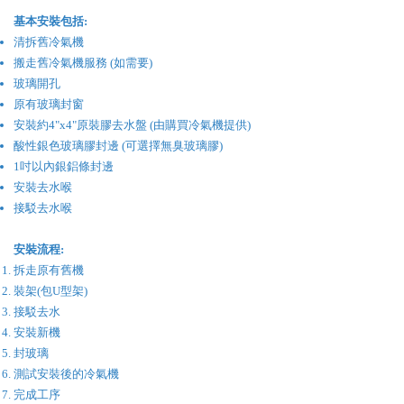
基本安裝包括:
清拆舊冷氣機
搬走舊冷氣機服務 (如需要)
玻璃開孔
原有玻璃封窗
安裝約4"x4"原裝膠去水盤 (由購買冷氣機提供)
酸性銀色玻璃膠封邊 (可選擇無臭玻璃膠)
1吋以內銀鋁條封邊
安裝去水喉
接駁去水喉
安裝流程:
拆走原有舊機
裝架(包U型架)
接駁去水
安裝新機
封玻璃
​測試安裝後的冷氣機
完成工序