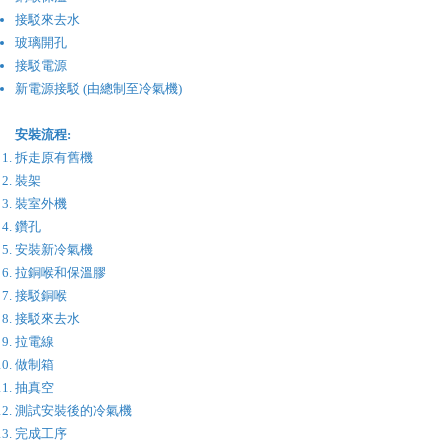
接駁來去水
玻璃開孔
接駁電源
新電源接駁 (由總制至冷氣機)
安裝流程:
拆走原有舊機
裝架
裝室外機
鑽孔
安裝新冷氣機
​拉銅喉和保溫膠
接駁銅喉
接駁來去水
拉電線
做制箱
​抽真空
​測試安裝後的冷氣機
完成工序