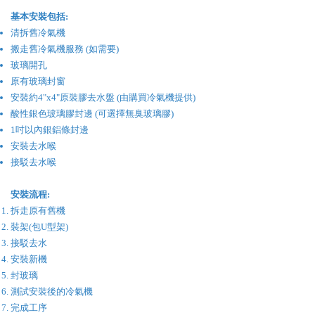
基本安裝包括:
清拆舊冷氣機
搬走舊冷氣機服務 (如需要)
玻璃開孔
原有玻璃封窗
安裝約4"x4"原裝膠去水盤 (由購買冷氣機提供)
酸性銀色玻璃膠封邊 (可選擇無臭玻璃膠)
1吋以內銀鋁條封邊
安裝去水喉
接駁去水喉
安裝流程:
拆走原有舊機
裝架(包U型架)
接駁去水
安裝新機
封玻璃
​測試安裝後的冷氣機
完成工序