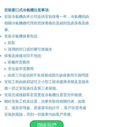
​安裝
窗口式冷氣機
注意事項:
安裝冷氣機由本公司提供安裝保養一年，冷氣機則由
相關冷氣機總代理依照保養條款及細則負責保養及維
修。
安裝冷氣機保養包括:
a. 裝架
b. 玻璃的封口或封膠引致漏水
保養及維修項目不包括:
a. 搭棚所需費用
b. 安全架所需費用
c. 由第三方提供的不良保養或因欠缺保養而引致問題
安裝工程由政府認可之小型工程承建商承辦及直接承
擔一切之安裝責任及第三者保險。
安裝完成後顧客若需更改冷氣機位置需另作報價。
關於安裝工程及位置，須事先取得相關代表，如業
主、屋苑管理處、房屋署等的許可， 客戶亦需考慮
安裝的風險，否則一切後果均由客戶承擔。
聯絡我們