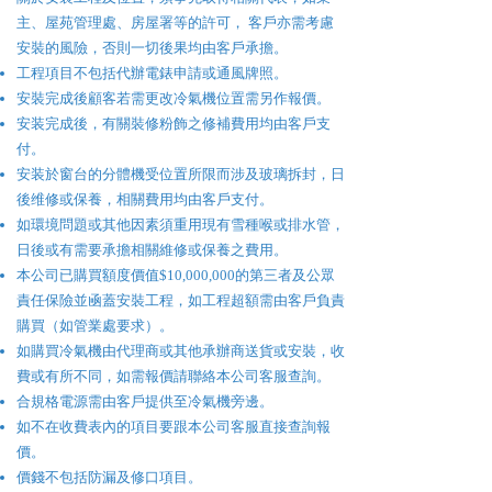
主、屋苑管理處、房屋署等的許可， 客戶亦需考慮
安裝的風險，否則一切後果均由客戶承擔。
工程項目不包括代辦電錶申請或通風牌照。
安裝完成後顧客若需更改冷氣機位置需另作報價。
安装完成後，有關裝修粉飾之修補費用均由客戶支
付。
安装於窗台的分體機受位置所限而涉及玻璃拆封，日
後维修或保養，相關費用均由客戶支付。
如環境問題或其他因素須重用現有雪種喉或排水管，
日後或有需要承擔相關維修或保養之費用。
本公司已購買額度價值$10,000,000的第三者及公眾
責任保險並凾蓋安裝工程，如工程超額需由客戶負責
購買（如管業處要求）。
如購買冷氣機由代理商或其他承辦商送貨或安裝，收
費或有所不同，如需報價請聯絡本公司客服查詢。
合規格電源需由客戶提供至冷氣機旁邊。
如不在收費表內的項目要跟本公司客服直接查詢報
價。
價錢不包括防漏及修口項目。