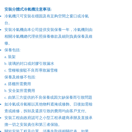
​安裝分體式
冷氣機
注意事項:
冷氣機只可安裝在穩固及有足夠空間之窗口或冷氣
台。
安裝冷氣機由本公司提供安裝保養一年，冷氣機則由
相關冷氣機總代理依照保養條款及細則負責保養及維
修。
保養包括:
a. 裝架
b. 玻璃的封口或封膠引致漏水
c. 雪種喉接駁不良而導致漏雪種
保養及維修不包括:
a. 搭棚所需費用
b. 安全架所需費用
c. 由第三方提供的不良保養或因欠缺保養而引致問題
如冷氣或冷氣喉以其他物料遮掩或修飾。日後如需檢
查或維修，拆卸及還原引致的費用均由客戶支付。
安裝工程由政府認可之小型工程承建商承辦及直接承
擔一切之安裝責任和第三者保險。
關於安裝工程及位置，須事先取得相關代表，如業