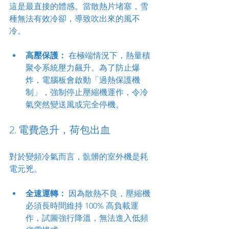
這是最直接的體感。當散熱片堵塞，雪
種無法有效冷卻，導致吹出來的風不
冷。
高壓保護：
 在極端情況下，熱量積
聚令系統壓力飆升。為了防止爆
炸，電腦板會啟動「過熱保護機
制」，強制停止壓縮機運作，令冷
氣突然變送風或完全停機。
2. 電費急升，荷包出血
對於變頻冷氣而言，骯髒的室外機是耗
電元兇。
全速運轉：
 因為散熱不良，壓縮機
必須長時間維持 100% 高負載運
作，試圖強行降溫，無法進入低頻