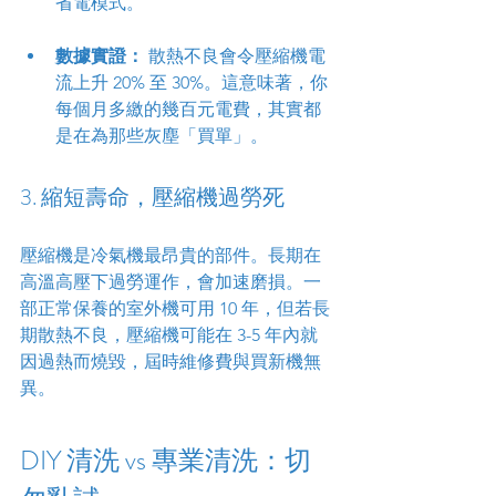
省電模式。
數據實證：
 散熱不良會令壓縮機電
流上升 20% 至 30%。這意味著，你
每個月多繳的幾百元電費，其實都
是在為那些灰塵「買單」。
3. 縮短壽命，壓縮機過勞死
壓縮機是冷氣機最昂貴的部件。長期在
高溫高壓下過勞運作，會加速磨損。一
部正常保養的室外機可用 10 年，但若長
期散熱不良，壓縮機可能在 3-5 年內就
因過熱而燒毀，屆時維修費與買新機無
異。
DIY 清洗 vs 專業清洗：切