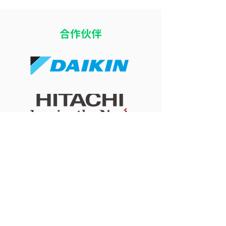
​合作伙伴
16度冷氣加厚被反而瞓得
八月打風落雨可
差？探討室溫太凍影響深
冷氣嗎？惡劣天
層睡眠的生理機制
牆安全與施工考