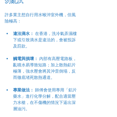
勿亂試
許多業主想自行用水喉沖室外機，但風
險極高：
違法滴水：
 在香港，洗冷氣弄濕樓
下或引致滴水是違法的，會被投訴
及罰款。
觸電與損壞：
 內部有高壓電路板，
亂噴水易導致短路；加上散熱鋁片
極薄，強水壓會將其沖歪倒塌，反
而徹底堵死散熱通道。
專業做法：
 師傅會使用專用「鋁片
藥水」進行化學分解，配合適當壓
力水槍，在不傷機的情況下逼出深
層油污。