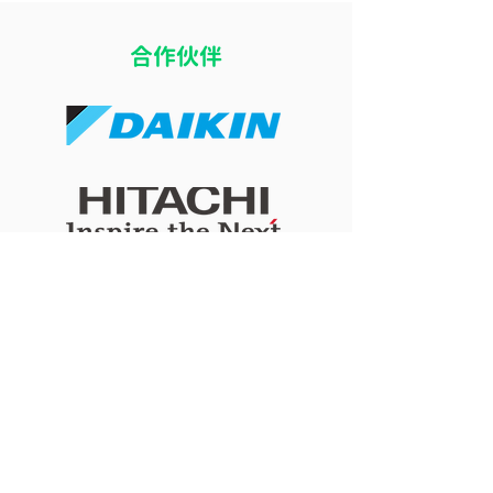
​合作伙伴
開冷氣瞓覺令小朋友乾
冷氣風向直吹床
咳？改善冷氣房乾燥問題
痛？改善導風板
的 4 個實用方法
睡眠舒適度的簡