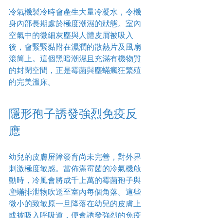
冷氣機製冷時會產生大量冷凝水，令機
身內部長期處於極度潮濕的狀態。室內
空氣中的微細灰塵與人體皮屑被吸入
後，會緊緊黏附在濕潤的散熱片及風扇
滾筒上。這個黑暗潮濕且充滿有機物質
的封閉空間，正是霉菌與塵蟎瘋狂繁殖
的完美溫床。
隱形孢子誘發強烈免疫反
應
幼兒的皮膚屏障發育尚未完善，對外界
刺激極度敏感。當佈滿霉菌的冷氣機啟
動時，冷風會將成千上萬的霉菌孢子與
塵蟎排泄物吹送至室內每個角落。這些
微小的致敏原一旦降落在幼兒的皮膚上
或被吸入呼吸道，便會誘發強烈的免疫