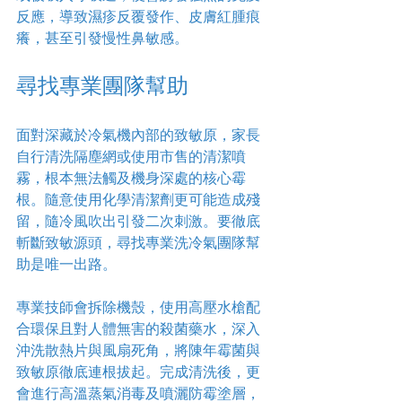
反應，導致濕疹反覆發作、皮膚紅腫痕
癢，甚至引發慢性鼻敏感。
尋找專業團隊幫助
面對深藏於冷氣機內部的致敏原，家長
自行清洗隔塵網或使用市售的清潔噴
霧，根本無法觸及機身深處的核心霉
根。隨意使用化學清潔劑更可能造成殘
留，隨冷風吹出引發二次刺激。要徹底
斬斷致敏源頭，尋找專業洗冷氣團隊幫
助是唯一出路。
專業技師會拆除機殼，使用高壓水槍配
合環保且對人體無害的殺菌藥水，深入
沖洗散熱片與風扇死角，將陳年霉菌與
致敏原徹底連根拔起。完成清洗後，更
會進行高溫蒸氣消毒及噴灑防霉塗層，