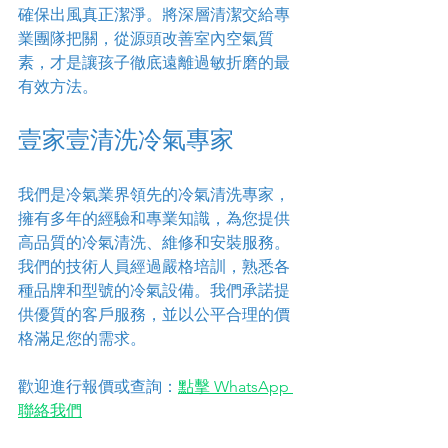
確保出風真正潔淨。將深層清潔交給專
業團隊把關，從源頭改善室內空氣質
素，才是讓孩子徹底遠離過敏折磨的最
有效方法。
壹家壹清洗冷氣專家
我們是冷氣業界領先的冷氣清洗專家，
擁有多年的經驗和專業知識，為您提供
高品質的冷氣清洗、維修和安裝服務。
我們的技術人員經過嚴格培訓，熟悉各
種品牌和型號的冷氣設備。我們承諾提
供優質的客戶服務，並以公平合理的價
格滿足您的需求。
歡迎進行報價或查詢：
點擊 WhatsApp 
聯絡我們