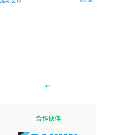
最新文章
​合作伙伴