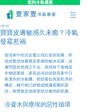
查詢冷氣優惠
3月4日
寶寶皮膚敏感久未癒？冷氣
發霉惹禍
發現家中幼兒反覆出現紅疹與痕癢，即
使頻繁塗抹藥膏及更換防敏沐浴露，皮
膚問題依然揮之不去。當排除了食物及
衣物因素後，家長必須抬頭留意家中日
夜運作的冷氣機。那部看似表面乾淨的
機器，極可能已經變成噴灑霉菌的源
頭，無聲無息地侵害幼兒脆弱的肌膚。
冷凝水與塵埃的惡性循環