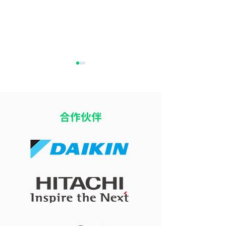
​合作伙伴
冷氣結冰滴水點算好？3大
冷氣溫度調幾多
排查秘訣
瞓？各年齡層黃
溫與調節指南