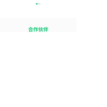
​合作伙伴
開冷氣瞓覺令小朋友乾
冷氣風向直吹床
咳？改善冷氣房乾燥問題
痛？改善導風板
的 4 個實用方法
睡眠舒適度的簡