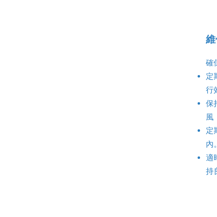
維
確
定
行
保
風
定
內
適
持