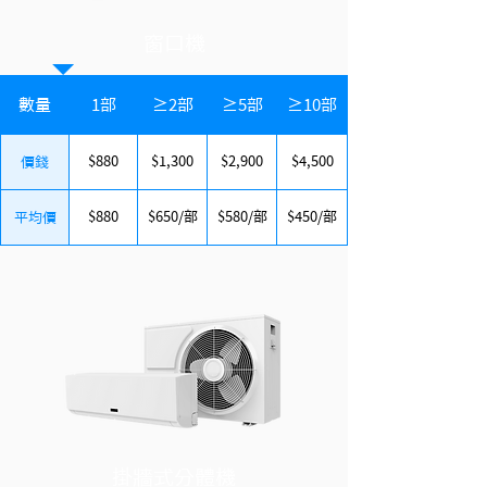
窗口機
數量
1部
≥2部
≥5部
≥10部
$880
$1,300
$2,900
$4,500
價錢
$880
$650/部
$580/部
$450/部
平均價
掛牆式分體機