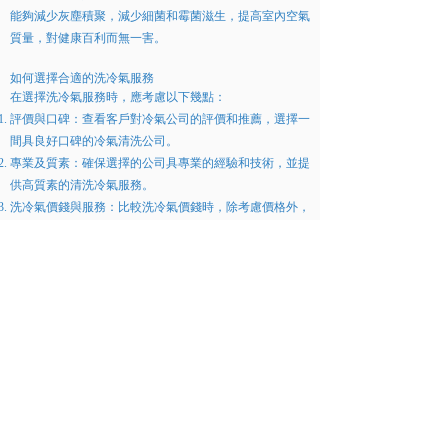
能夠減少灰塵積聚，減少細菌和霉菌滋生，提高室內空氣
質量，對健康百利而無一害。
如何選擇合適的洗冷氣服務
在選擇洗冷氣服務時，應考慮以下幾點：
評價與口碑：查看客戶對冷氣公司的評價和推薦，選擇一
間具良好口碑的冷氣清洗公司。
專業及質素：確保選擇的公司具專業的經驗和技術，並提
供高質素的清洗冷氣服務。
洗冷氣價錢與服務：比較洗冷氣價錢時，除考慮價格外，
更需充分了解所提供的清洗服務內容。選擇一間價錢合
理、質素及性價比高，並且能夠提供全面服務的清洗冷氣
公司。
總結
洗冷氣價錢絕對是每個香港家庭和企業在選擇冷氣清洗服
務時的一個重要考慮因素。了解影響洗冷氣價錢的因素，
並綜合自己的預算和清洗後得益。
選擇具良好口碑和專業技術和經驗的洗冷氣公司，能有助
大家的冷氣機保持高效運行和改善室內空氣質量，達到經
濟及效益的最佳平衡。定期清洗冷氣除了能夠節省電費和