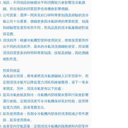
地區：不同地區的物價水平和消費能力會影響洗冷氣價
錢。所在地區的同業競爭也有機會影響價錢。
公司質素：選擇一間具良好口碑和專業知識及經驗的洗冷
氣公司十分重要。價錢更會因冷氣師傅的專業程度、知識
和經驗豐富度而有所不同，而高品質的洗冷氣服務絕對值
得花費。
清洗程序：根據冷氣機型號和使用狀況，便會按需要而作
出不同的清洗程序。基本的冷氣清洗價錢較便宜，而深層
清洗則需更多的時間和專業知識、技能及經驗，因此價錢
相對昂貴。
預算與效益
為免超出預算，應考慮將洗冷氣價錢納入日常預算中。而
定期清洗冷氣可以降低電力消耗和維修費用，省下一筆未
來開支。另外，清洗冷氣更有以下好處：
提高冷氣效能及制冷：冷氣機內部積聚灰塵和污垢會影響
運行效能。定期清洗更可令冷氣機保持良好性能，從而降
低電力消耗，節省電費支出。
延長使用壽命：長期令冷氣機內部保持清潔能減少零件磨
損，延長使用壽命。
改善室內空氣質量：定期清洗冷氣機的隔塵網和內部零件