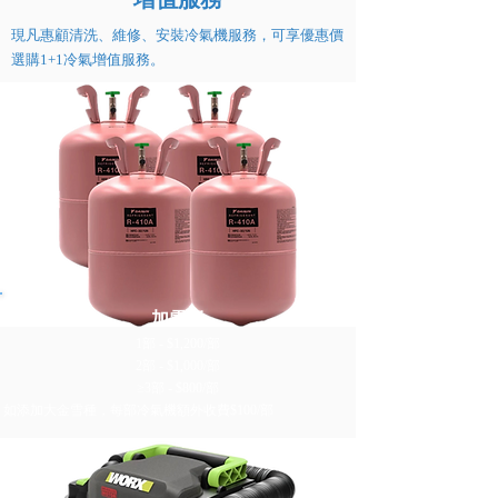
現凡惠顧清洗、維修、安裝冷氣機服務，可享優惠價
選購1+1冷氣增值服務。
加雪種
1部 - $1,200/部
2部 - $1,000/部
≥3部 - $800/部
如添加大金雪種，每部冷氣機額外收費$100/部