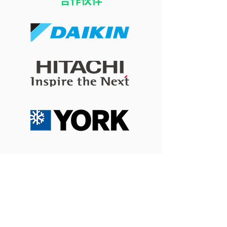
​合作伙伴
開冷氣瞓覺令小朋友乾
冷氣風向直吹床
咳？改善冷氣房乾燥問題
痛？改善導風板
的 4 個實用方法
睡眠舒適度的簡