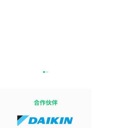
​合作伙伴
16度冷氣加厚被反而瞓得
八月打風落雨可
差？探討室溫太凍影響深
冷氣嗎？惡劣天