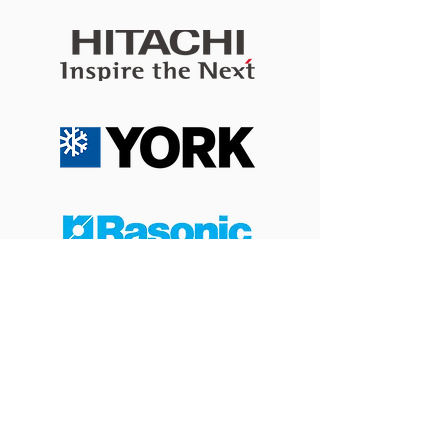
層睡眠的生理機制
牆安全與施工考