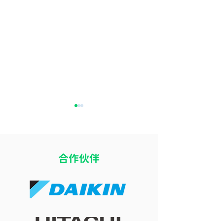
​合作伙伴
開冷氣瞓覺令小朋友乾
冷氣風向直吹床
咳？改善冷氣房乾燥問題
痛？改善導風板
的 4 個實用方法
睡眠舒適度的簡