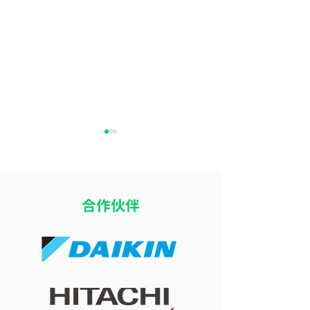
​合作伙伴
開冷氣瞓覺令小朋友乾
冷氣風向直吹床
咳？改善冷氣房乾燥問題
痛？改善導風板
的 4 個實用方法
睡眠舒適度的簡