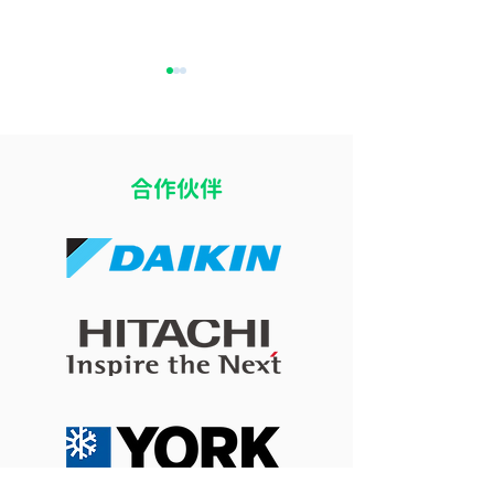
​合作伙伴
16度冷氣加厚被反而瞓得
八月打風落雨可
差？探討室溫太凍影響深
冷氣嗎？惡劣天
層睡眠的生理機制
牆安全與施工考