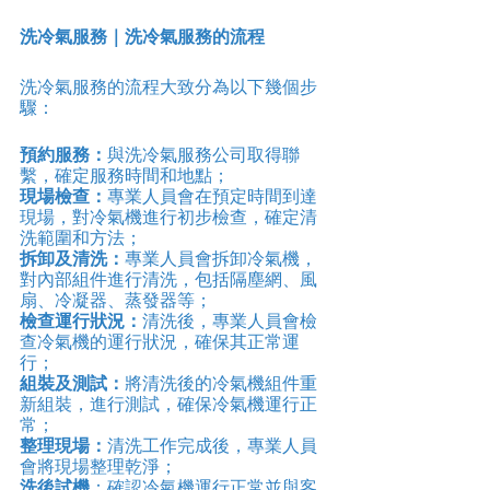
洗冷氣服務｜洗冷氣服務的流程
洗冷氣服務的流程大致分為以下幾個步
驟：
預約服務：
與洗冷氣服務公司取得聯
繫，確定服務時間和地點；
現場檢查：
專業人員會在預定時間到達
現場，對冷氣機進行初步檢查，確定清
洗範圍和方法；
拆卸及清洗：
專業人員會拆卸冷氣機，
對內部組件進行清洗，包括隔塵網、風
扇、冷凝器、蒸發器等；
檢查運行狀況：
清洗後，專業人員會檢
查冷氣機的運行狀況，確保其正常運
行；
組裝及測試：
將清洗後的冷氣機組件重
新組裝，進行測試，確保冷氣機運行正
常；
整理現場：
清洗工作完成後，專業人員
會將現場整理乾淨；
洗後試機
：確認冷氣機運行正常並與客