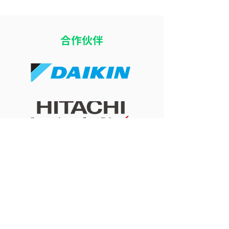
​合作伙伴
開冷氣瞓覺令小朋友乾
冷氣風向直吹床
咳？改善冷氣房乾燥問題
痛？改善導風板
的 4 個實用方法
睡眠舒適度的簡