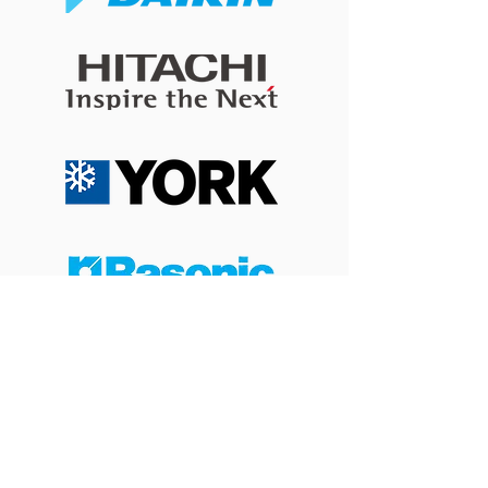
咳？改善冷氣房乾燥問題
痛？改善導風板
的 4 個實用方法
睡眠舒適度的簡