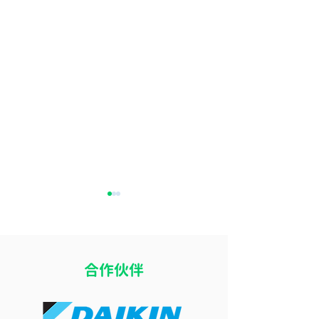
​合作伙伴
開冷氣瞓覺令小朋友乾
冷氣風向直吹床