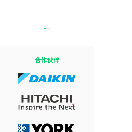
​合作伙伴
開冷氣瞓覺令小朋友乾
冷氣風向直吹床
咳？改善冷氣房乾燥問題
痛？改善導風板
的 4 個實用方法
睡眠舒適度的簡