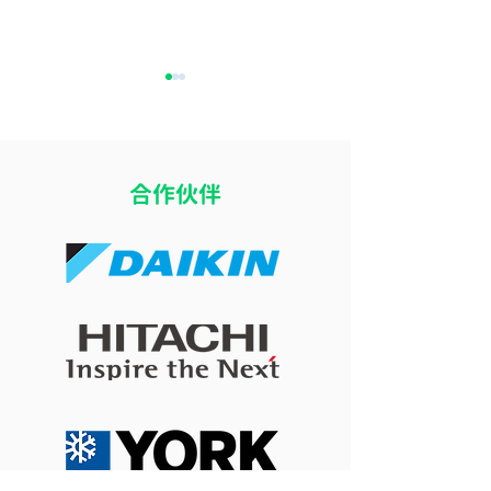
​合作伙伴
開冷氣瞓覺令小朋友乾
冷氣風向直吹床
咳？改善冷氣房乾燥問題
痛？改善導風板
的 4 個實用方法
睡眠舒適度的簡