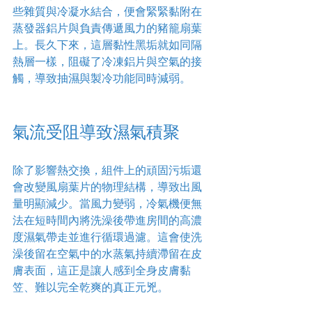
些雜質與冷凝水結合，便會緊緊黏附在
蒸發器鋁片與負責傳遞風力的豬籠扇葉
上。長久下來，這層黏性黑垢就如同隔
熱層一樣，阻礙了冷凍鋁片與空氣的接
觸，導致抽濕與製冷功能同時減弱。
氣流受阻導致濕氣積聚
除了影響熱交換，組件上的頑固污垢還
會改變風扇葉片的物理結構，導致出風
量明顯減少。當風力變弱，冷氣機便無
法在短時間內將洗澡後帶進房間的高濃
度濕氣帶走並進行循環過濾。這會使洗
澡後留在空氣中的水蒸氣持續滯留在皮
膚表面，這正是讓人感到全身皮膚黏
笠、難以完全乾爽的真正元兇。