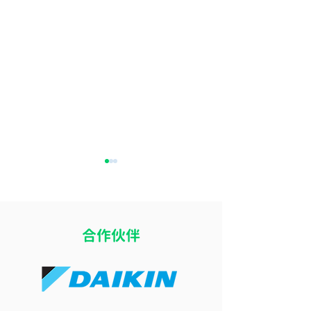
​合作伙伴
開冷氣瞓覺令小朋友乾
冷氣風向直吹床
咳？改善冷氣房乾燥問題
痛？改善導風板
的 4 個實用方法
睡眠舒適度的簡