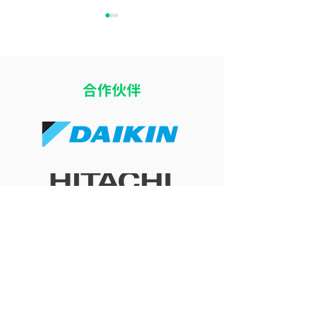
​合作伙伴
16度冷氣加厚被反而瞓得
八月打風落雨可
差？探討室溫太凍影響深
冷氣嗎？惡劣天
層睡眠的生理機制
牆安全與施工考