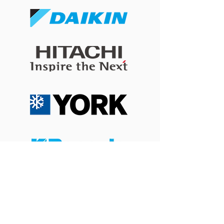
開冷氣瞓覺令小朋友乾
冷氣風向直吹床
咳？改善冷氣房乾燥問題
痛？改善導風板
的 4 個實用方法
睡眠舒適度的簡