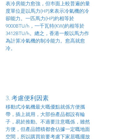
表冷房能力愈強，但巿面上較普遍的量
度單位是以馬力(HP)來表示冷氣機的冷
卻能力。一匹馬力(HP)約相等於
9000BTU/h，一千瓦特(KW)約相等於
3412BTU/h。總之，香港一般以馬力作
為計算冷氣機的制冷能力。愈高就愈
冷。
3. 考慮便利因素
移動式冷氣機最大嘅優點就係方便攜
帶，插上就用，大部份產品都設有輪
子，易於推動。不過要注意嘅係，雖然
方便，但產品體積都會佔據一定嘅地面
空間，所以購買前要考慮下家居嘅擺放