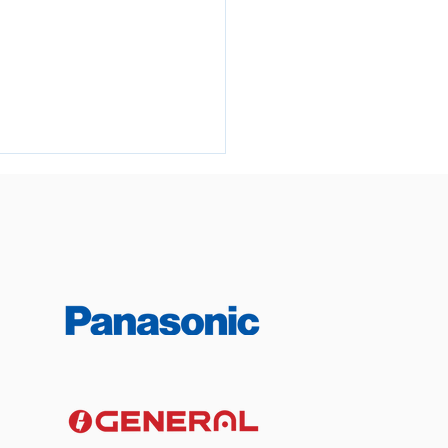
風向直吹床頭引致頭痛？
導風板角度提升睡眠舒適
簡單方法