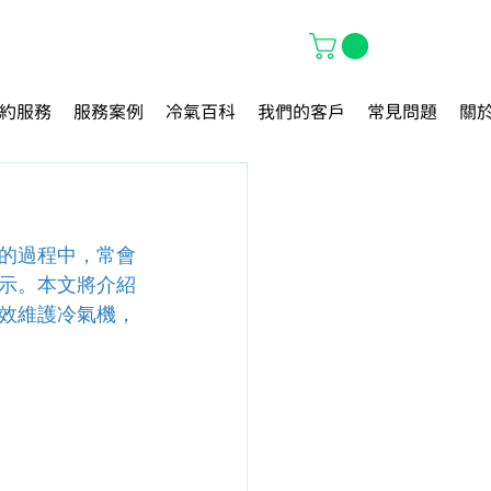
約服務
服務案例
冷氣百科
我們的客戶
常見問題
關
的過程中，常會
示。本文將介紹
效維護冷氣機，