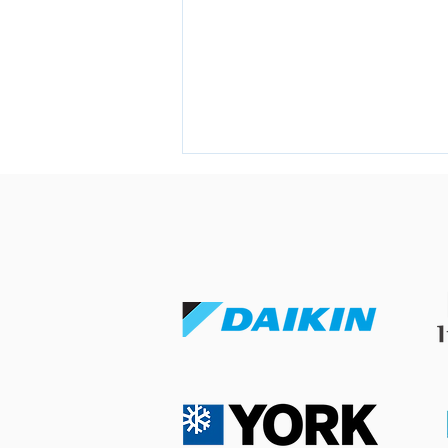
冷氣溫度調幾多度最好瞓？各
年齡層黃金睡眠室溫與調節指
南