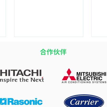
​合作伙伴
開冷氣瞓覺令小朋友乾咳？改
冷氣
善冷氣房乾燥問題的 4 個實用
改善
方法
度的