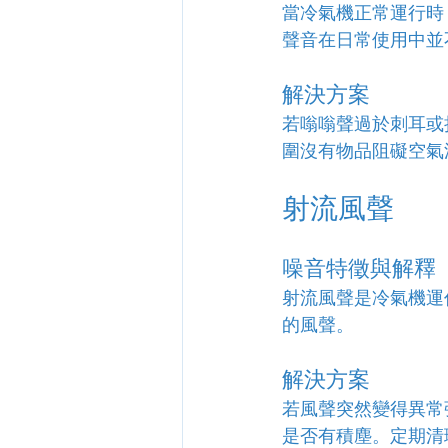
當冷氣機正常運行時
聲音在日常使用中並
解決方案
若嗡嗡聲過於刺耳或
圍沒有物品阻礙空氣
射流風聲
噪音特徵與解釋
射流風聲是冷氣機運
的風聲。
解決方案
若風聲突然變得異常
是否有積塵。定期清