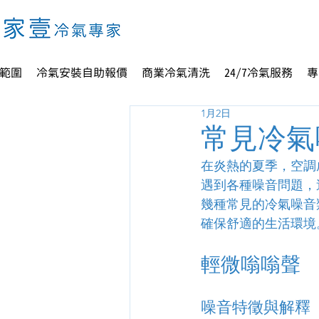
範圍
冷氣安裝自助報價
商業冷氣清洗
24/7冷氣服務
專
1月2日
常見冷氣
在炎熱的夏季，空調
遇到各種噪音問題，
幾種常見的冷氣噪音
確保舒適的生活環境
輕微嗡嗡聲
噪音特徵與解釋