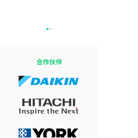
​合作伙伴
開冷氣瞓覺令小朋友乾
冷氣風向直吹床
咳？改善冷氣房乾燥問題
痛？改善導風板
的 4 個實用方法
睡眠舒適度的簡