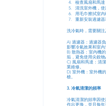
檢查風扇和馬達
清洗室外機，使
用毛巾擦拭室內
重新安裝過濾器
洗冷氣時，需要關注
A) 過濾器：過濾
影響冷氣效果和室內
B) 散熱器：室內
垢，避免使用尖銳物
C) 風扇和馬達：
業維修。
D) 室外機：室外
槍。
3. 冷氣清潔的頻率
冷氣清潔的頻率因使
作出更換，並且每年