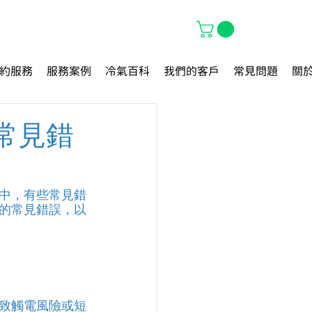
約服務
服務案例
冷氣百科
我們的客戶
常見問題
關
常見錯
中，有些常見錯
的常見錯誤，以
致觸電風險或短