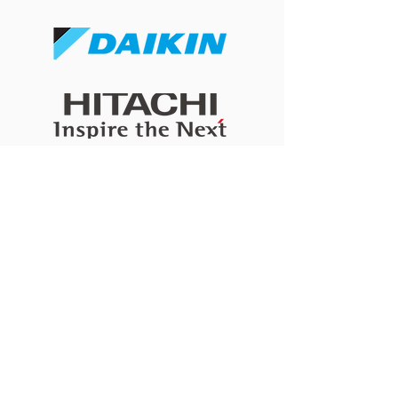
16度冷氣加厚被反而瞓得
八月打風落雨可
差？探討室溫太凍影響深
冷氣嗎？惡劣天
層睡眠的生理機制
牆安全與施工考