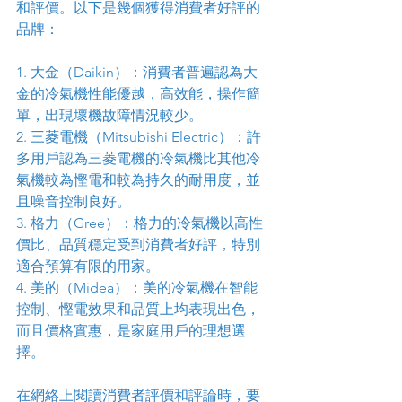
和評價。以下是幾個獲得消費者好評的
品牌：
1. 大金（Daikin）：消費者普遍認為大
金的冷氣機性能優越，高效能，操作簡
單，出現壞機故障情況較少。
2. 三菱電機（Mitsubishi Electric）：許
多用戶認為三菱電機的冷氣機比其他冷
氣機較為慳電和較為持久的耐用度，並
且噪音控制良好。
3. 格力（Gree）：格力的冷氣機以高性
價比、品質穩定受到消費者好評，特別
適合預算有限的用家。
4. 美的（Midea）：美的冷氣機在智能
控制、慳電效果和品質上均表現出色，
而且價格實惠，是家庭用戶的理想選
擇。
在網絡上閱讀消費者評價和評論時，要