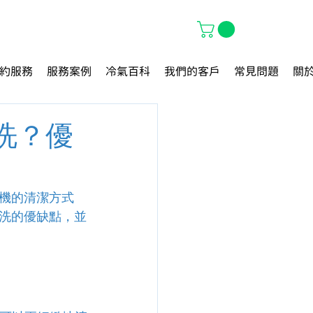
約服務
服務案例
冷氣百科
我們的客戶
常見問題
關
洗？優
機的清潔方式
洗的優缺點，並