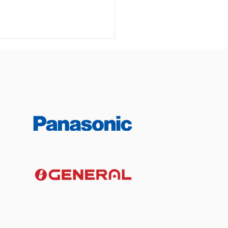
冷氣校凍啲無味，調高至
 度就有酸臭味？