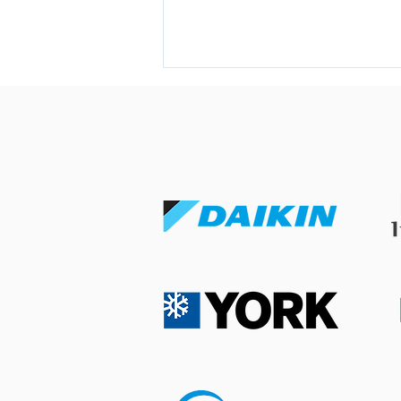
八月打風落雨可以照常洗冷氣
嗎？惡劣天氣下的外牆安全與
施工考量