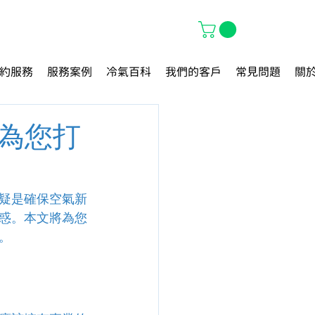
約服務
服務案例
冷氣百科
我們的客戶
常見問題
關
為您打
疑是確保空氣新
惑。本文將為您
。