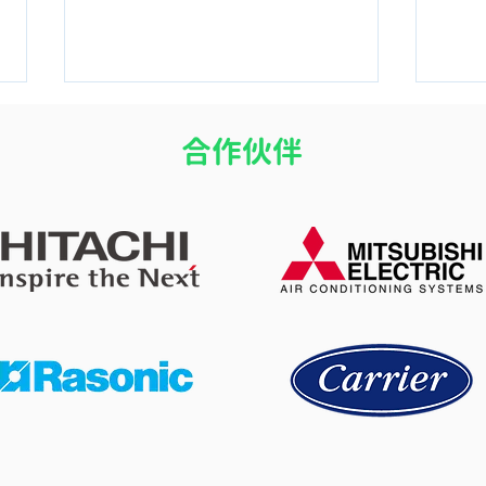
​合作伙伴
師傅洗完走後點樣驗收？教你
點解
四個簡單步驟檢查冷氣清潔狀
25
況