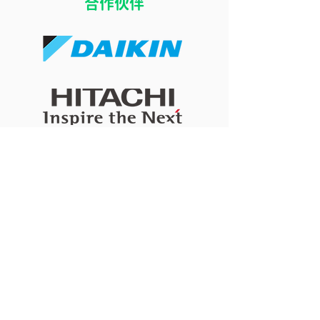
​合作伙伴
開冷氣瞓覺令小朋友乾
冷氣風向直吹床
咳？改善冷氣房乾燥問題
痛？改善導風板
的 4 個實用方法
睡眠舒適度的簡