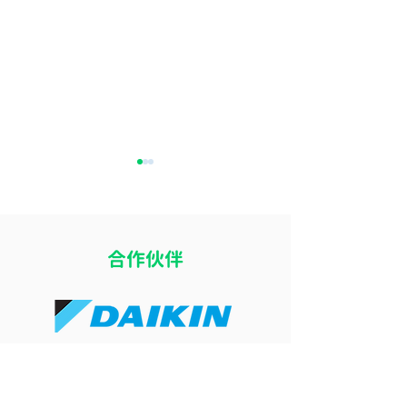
​合作伙伴
開冷氣瞓覺令小朋友乾
冷氣風向直吹床
咳？改善冷氣房乾燥問題
痛？改善導風板
的 4 個實用方法
睡眠舒適度的簡