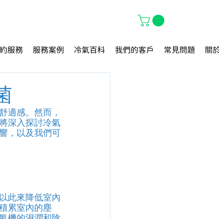
約服務
服務案例
冷氣百科
我們的客戶
常見問題
關
菌
舒適感。然而，
將深入探討冷氣
響，以及我們可
以此來降低室內
積累室內的塵
氣機的濕潤和陰