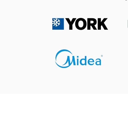
冷氣溫度調幾多度最好瞓？各
年齡層黃金睡眠室溫與調節指
南