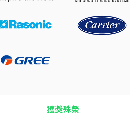
開冷氣瞓覺令小朋友乾咳？改
冷氣
善冷氣房乾燥問題的 4 個實用
改善
方法
度的
獲獎殊榮