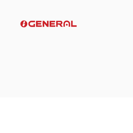
風向直吹床頭引致頭痛？
導風板角度提升睡眠舒適
簡單方法