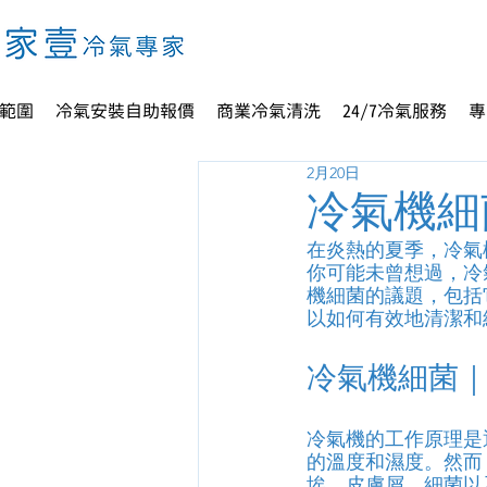
範圍
冷氣安裝自助報價
商業冷氣清洗
24/7冷氣服務
專
2月20日
冷氣機細
在炎熱的夏季，冷氣
你可能未曾想過，冷
機細菌的議題，包括
以如何有效地清潔和
冷氣機細菌
冷氣機的工作原理是
的溫度和濕度。然而
埃、皮膚屑、細菌以