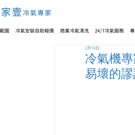
範圍
冷氣安裝自助報價
商業冷氣清洗
24/7冷氣服務
專
2月16日
冷氣機專
易壞的謬