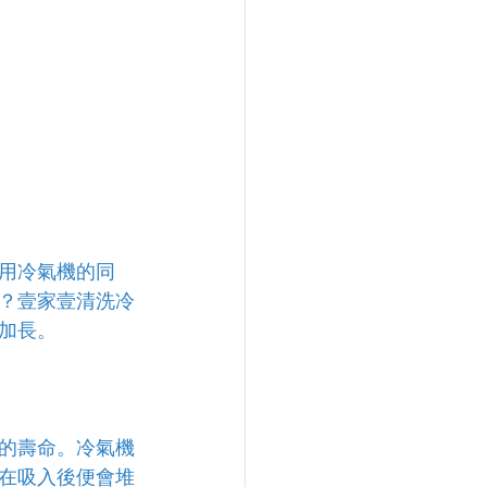
用冷氣機的同
？壹家壹清洗冷
加長。
的壽命。冷氣機
在吸入後便會堆