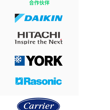
​合作伙伴
開冷氣瞓覺令小朋友乾
冷氣風向直吹床
咳？改善冷氣房乾燥問題
痛？改善導風板
的 4 個實用方法
睡眠舒適度的簡