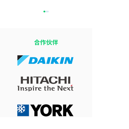
​合作伙伴
開冷氣瞓覺令小朋友乾
冷氣風向直吹床
咳？改善冷氣房乾燥問題
痛？改善導風板
的 4 個實用方法
睡眠舒適度的簡