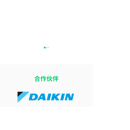
​合作伙伴
開冷氣瞓覺令小朋友乾
冷氣風向直吹床
咳？改善冷氣房乾燥問題
痛？改善導風板
的 4 個實用方法
睡眠舒適度的簡