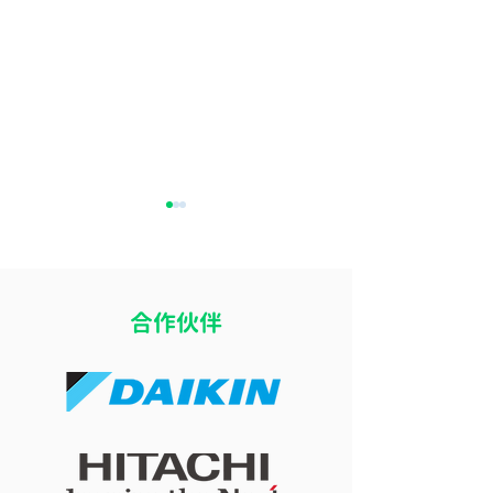
​合作伙伴
16度冷氣加厚被反而瞓得
八月打風落雨可
差？探討室溫太凍影響深
冷氣嗎？惡劣天
層睡眠的生理機制
牆安全與施工考