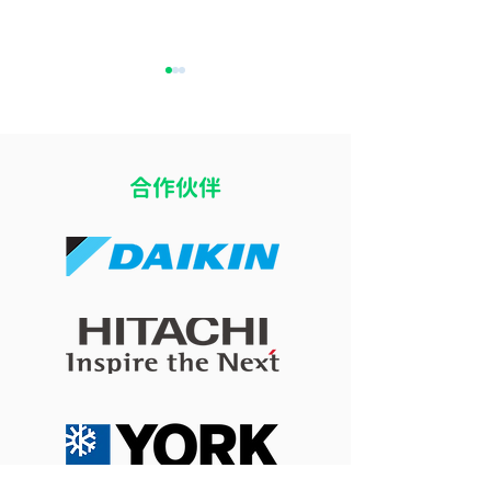
​合作伙伴
16度冷氣加厚被反而瞓得
八月打風落雨可
差？探討室溫太凍影響深
冷氣嗎？惡劣天
層睡眠的生理機制
牆安全與施工考