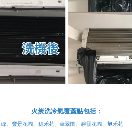
火炭洗冷氣覆蓋點包括：
名峰、豐景花園、穗禾苑、華翠園、碧霞花園、旭禾苑