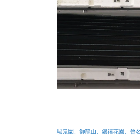
駿景園、御龍山、銀禧花園、晉