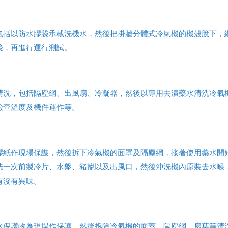
包括以防水膠袋承載洗機水，然後把掛牆分體式冷氣機的機殼脫下，
後，再進行運行測試。
清洗，包括隔塵網、出風扇、冷凝器，然後以專用去漬藥水清洗冷氣
檢查溫度及機件運作等。
膠紙作現場保謢，然後拆下冷氣機的面罩及隔塵網，接著使用藥水開
洗一次前製冷片、水盤、豬籠以及出風口，然後沖洗機內原裝去水喉
有沒有異味。
水保護物為現場作保護，然後拆除冷氣機的面蓋、隔塵網、扇葉等清