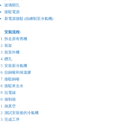
玻璃開孔
接駁電源
新電源接駁 (由總制至冷氣機)
安裝流程:
拆走原有舊機
裝架
裝室外機
鑽孔
安裝新冷氣機
​拉銅喉和保溫膠
接駁銅喉
接駁來去水
拉電線
做制箱
​抽真空
​測試安裝後的冷氣機
完成工序