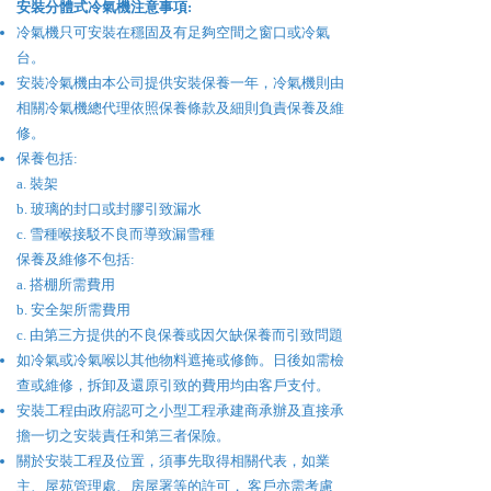
​安裝分體式
冷氣機
注意事項:
冷氣機只可安裝在穩固及有足夠空間之窗口或冷氣
台。
安裝冷氣機由本公司提供安裝保養一年，冷氣機則由
相關冷氣機總代理依照保養條款及細則負責保養及維
修。
保養包括:
a. 裝架
b. 玻璃的封口或封膠引致漏水
c. 雪種喉接駁不良而導致漏雪種
保養及維修不包括:
a. 搭棚所需費用
b. 安全架所需費用
c. 由第三方提供的不良保養或因欠缺保養而引致問題
如冷氣或冷氣喉以其他物料遮掩或修飾。日後如需檢
查或維修，拆卸及還原引致的費用均由客戶支付。
安裝工程由政府認可之小型工程承建商承辦及直接承
擔一切之安裝責任和第三者保險。
關於安裝工程及位置，須事先取得相關代表，如業
主、屋苑管理處、房屋署等的許可， 客戶亦需考慮