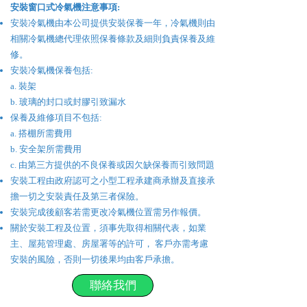
​安裝
窗口式冷氣機
注意事項:
安裝冷氣機由本公司提供安裝保養一年，冷氣機則由
相關冷氣機總代理依照保養條款及細則負責保養及維
修。
安裝冷氣機保養包括:
a. 裝架
b. 玻璃的封口或封膠引致漏水
保養及維修項目不包括:
a. 搭棚所需費用
b. 安全架所需費用
c. 由第三方提供的不良保養或因欠缺保養而引致問題
安裝工程由政府認可之小型工程承建商承辦及直接承
擔一切之安裝責任及第三者保險。
安裝完成後顧客若需更改冷氣機位置需另作報價。
關於安裝工程及位置，須事先取得相關代表，如業
主、屋苑管理處、房屋署等的許可， 客戶亦需考慮
安裝的風險，否則一切後果均由客戶承擔。
聯絡我們