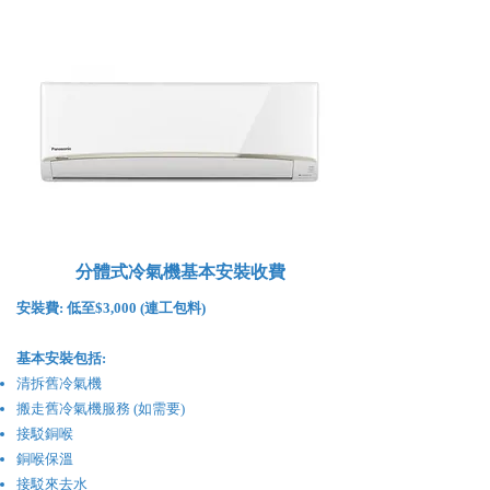
分體式冷氣機基本安裝收費
安裝費:
低至$3,000 (連工包料)
基本安裝包括:
清拆舊冷氣機
搬走舊冷氣機服務 (如需要)
接駁銅喉
銅喉保溫
接駁來去水