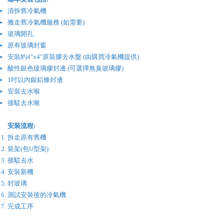
清拆舊冷氣機
搬走舊冷氣機服務 (如需要)
玻璃開孔
原有玻璃封窗
安裝約4"x4"原裝膠去水盤 (由購買冷氣機提供)
酸性銀色玻璃膠封邊 (可選擇無臭玻璃膠)
1吋以內銀鋁條封邊
安裝去水喉
接駁去水喉
安裝流程:
拆走原有舊機
裝架(包U型架)
接駁去水
安裝新機
封玻璃
​測試安裝後的冷氣機
完成工序