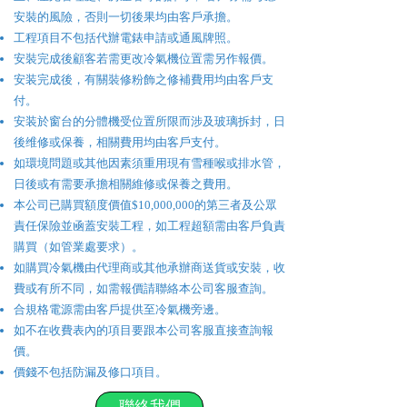
安裝的風險，否則一切後果均由客戶承擔。
工程項目不包括代辦電錶申請或通風牌照。
安裝完成後顧客若需更改冷氣機位置需另作報價。
安装完成後，有關裝修粉飾之修補費用均由客戶支
付。
安装於窗台的分體機受位置所限而涉及玻璃拆封，日
後维修或保養，相關費用均由客戶支付。
如環境問題或其他因素須重用現有雪種喉或排水管，
日後或有需要承擔相關維修或保養之費用。
本公司已購買額度價值$10,000,000的第三者及公眾
責任保險並凾蓋安裝工程，如工程超額需由客戶負責
購買（如管業處要求）。
如購買冷氣機由代理商或其他承辦商送貨或安裝，收
費或有所不同，如需報價請聯絡本公司客服查詢。
合規格電源需由客戶提供至冷氣機旁邊。
如不在收費表內的項目要跟本公司客服直接查詢報
價。
價錢不包括防漏及修口項目。
聯絡我們