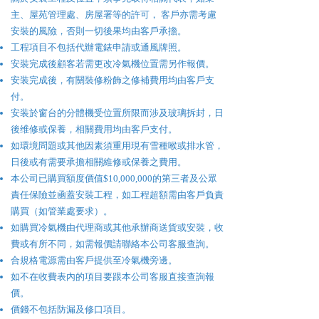
主、屋苑管理處、房屋署等的許可， 客戶亦需考慮
安裝的風險，否則一切後果均由客戶承擔。
工程項目不包括代辦電錶申請或通風牌照。
安裝完成後顧客若需更改冷氣機位置需另作報價。
安装完成後，有關裝修粉飾之修補費用均由客戶支
付。
安装於窗台的分體機受位置所限而涉及玻璃拆封，日
後维修或保養，相關費用均由客戶支付。
如環境問題或其他因素須重用現有雪種喉或排水管，
日後或有需要承擔相關維修或保養之費用。
本公司已購買額度價值$10,000,000的第三者及公眾
責任保險並凾蓋安裝工程，如工程超額需由客戶負責
購買（如管業處要求）。
如購買冷氣機由代理商或其他承辦商送貨或安裝，收
費或有所不同，如需報價請聯絡本公司客服查詢。
合規格電源需由客戶提供至冷氣機旁邊。
如不在收費表內的項目要跟本公司客服直接查詢報
價。
價錢不包括防漏及修口項目。