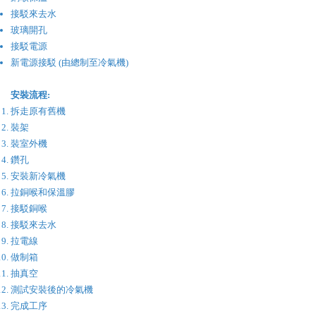
接駁來去水
玻璃開孔
接駁電源
新電源接駁 (由總制至冷氣機)
安裝流程:
拆走原有舊機
裝架
裝室外機
鑽孔
安裝新冷氣機
​拉銅喉和保溫膠
接駁銅喉
接駁來去水
拉電線
做制箱
​抽真空
​測試安裝後的冷氣機
完成工序