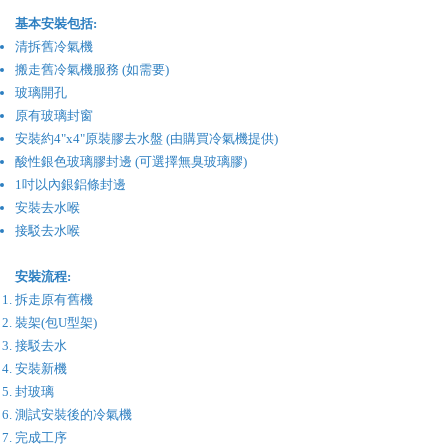
基本安裝包括:
清拆舊冷氣機
搬走舊冷氣機服務 (如需要)
玻璃開孔
原有玻璃封窗
安裝約4"x4"原裝膠去水盤 (由購買冷氣機提供)
酸性銀色玻璃膠封邊 (可選擇無臭玻璃膠)
1吋以內銀鋁條封邊
安裝去水喉
接駁去水喉
安裝流程:
拆走原有舊機
裝架(包U型架)
接駁去水
安裝新機
封玻璃
​測試安裝後的冷氣機
完成工序