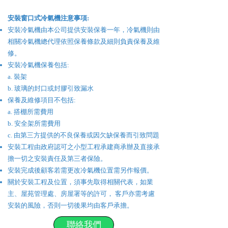
​安裝
窗口式冷氣機
注意事項:
安裝冷氣機由本公司提供安裝保養一年，冷氣機則由
相關冷氣機總代理依照保養條款及細則負責保養及維
修。
安裝冷氣機保養包括:
a. 裝架
b. 玻璃的封口或封膠引致漏水
保養及維修項目不包括:
a. 搭棚所需費用
b. 安全架所需費用
c. 由第三方提供的不良保養或因欠缺保養而引致問題
安裝工程由政府認可之小型工程承建商承辦及直接承
擔一切之安裝責任及第三者保險。
安裝完成後顧客若需更改冷氣機位置需另作報價。
關於安裝工程及位置，須事先取得相關代表，如業
主、屋苑管理處、房屋署等的許可， 客戶亦需考慮
安裝的風險，否則一切後果均由客戶承擔。
聯絡我們