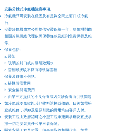
​安裝分體式
冷氣機
注意事項:
冷氣機只可安裝在穩固及有足夠空間之窗口或冷氣
台。
安裝冷氣機由本公司提供安裝保養一年，冷氣機則由
相關冷氣機總代理依照保養條款及細則負責保養及維
修。
保養包括:
a. 裝架
b. 玻璃的封口或封膠引致漏水
c. 雪種喉接駁不良而導致漏雪種
保養及維修不包括:
a. 搭棚所需費用
b. 安全架所需費用
c. 由第三方提供的不良保養或因欠缺保養而引致問題
如冷氣或冷氣喉以其他物料遮掩或修飾。日後如需檢
查或維修，拆卸及還原引致的費用均由客戶支付。
安裝工程由政府認可之小型工程承建商承辦及直接承
擔一切之安裝責任和第三者保險。
關於安裝工程及位置，須事先取得相關代表，如業