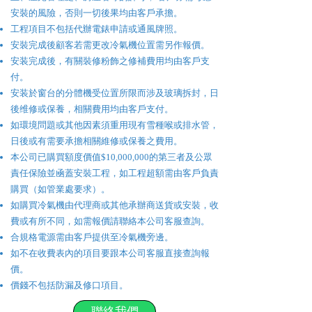
安裝的風險，否則一切後果均由客戶承擔。
工程項目不包括代辦電錶申請或通風牌照。
安裝完成後顧客若需更改冷氣機位置需另作報價。
安装完成後，有關裝修粉飾之修補費用均由客戶支
付。
安装於窗台的分體機受位置所限而涉及玻璃拆封，日
後维修或保養，相關費用均由客戶支付。
如環境問題或其他因素須重用現有雪種喉或排水管，
日後或有需要承擔相關維修或保養之費用。
本公司已購買額度價值$10,000,000的第三者及公眾
責任保險並凾蓋安裝工程，如工程超額需由客戶負責
購買（如管業處要求）。
如購買冷氣機由代理商或其他承辦商送貨或安裝，收
費或有所不同，如需報價請聯絡本公司客服查詢。
合規格電源需由客戶提供至冷氣機旁邊。
如不在收費表內的項目要跟本公司客服直接查詢報
價。
價錢不包括防漏及修口項目。
聯絡我們