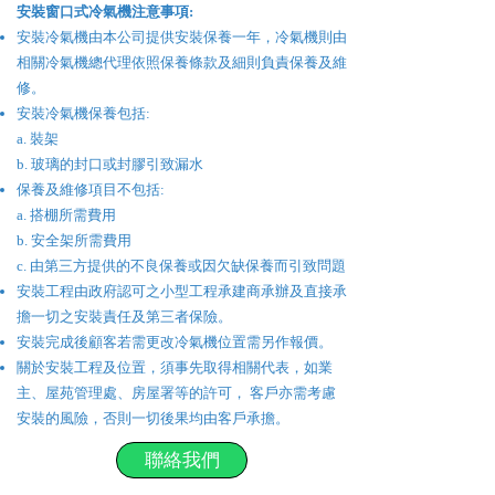
​安裝
窗口式冷氣機
注意事項:
安裝冷氣機由本公司提供安裝保養一年，冷氣機則由
相關冷氣機總代理依照保養條款及細則負責保養及維
修。
安裝冷氣機保養包括:
a. 裝架
b. 玻璃的封口或封膠引致漏水
保養及維修項目不包括:
a. 搭棚所需費用
b. 安全架所需費用
c. 由第三方提供的不良保養或因欠缺保養而引致問題
安裝工程由政府認可之小型工程承建商承辦及直接承
擔一切之安裝責任及第三者保險。
安裝完成後顧客若需更改冷氣機位置需另作報價。
關於安裝工程及位置，須事先取得相關代表，如業
主、屋苑管理處、房屋署等的許可， 客戶亦需考慮
安裝的風險，否則一切後果均由客戶承擔。
聯絡我們