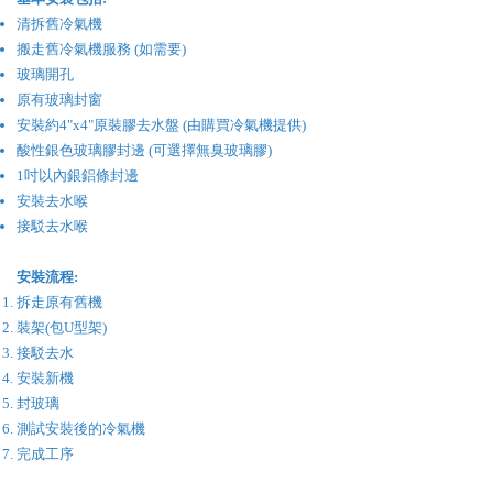
清拆舊冷氣機
搬走舊冷氣機服務 (如需要)
玻璃開孔
原有玻璃封窗
安裝約4"x4"原裝膠去水盤 (由購買冷氣機提供)
酸性銀色玻璃膠封邊 (可選擇無臭玻璃膠)
1吋以內銀鋁條封邊
安裝去水喉
接駁去水喉
安裝流程:
拆走原有舊機
裝架(包U型架)
接駁去水
安裝新機
封玻璃
​測試安裝後的冷氣機
完成工序