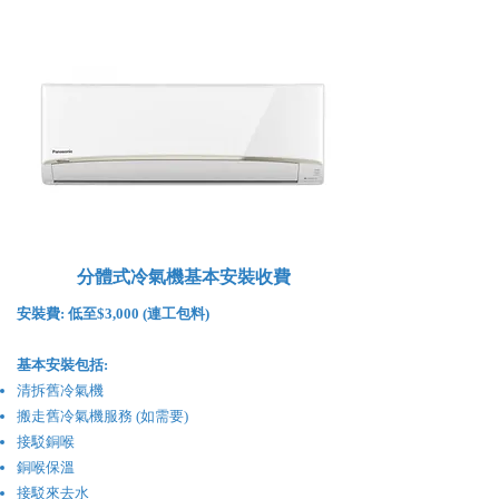
分體式冷氣機基本安裝收費
安裝費:
低至$3,000 (連工包料)
基本安裝包括:
清拆舊冷氣機
搬走舊冷氣機服務 (如需要)
接駁銅喉
銅喉保溫
接駁來去水