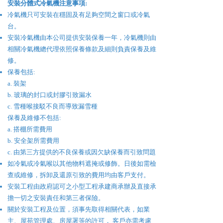
​安裝分體式
冷氣機
注意事項:
冷氣機只可安裝在穩固及有足夠空間之窗口或冷氣
台。
安裝冷氣機由本公司提供安裝保養一年，冷氣機則由
相關冷氣機總代理依照保養條款及細則負責保養及維
修。
保養包括:
a. 裝架
b. 玻璃的封口或封膠引致漏水
c. 雪種喉接駁不良而導致漏雪種
保養及維修不包括:
a. 搭棚所需費用
b. 安全架所需費用
c. 由第三方提供的不良保養或因欠缺保養而引致問題
如冷氣或冷氣喉以其他物料遮掩或修飾。日後如需檢
查或維修，拆卸及還原引致的費用均由客戶支付。
安裝工程由政府認可之小型工程承建商承辦及直接承
擔一切之安裝責任和第三者保險。
關於安裝工程及位置，須事先取得相關代表，如業
主、屋苑管理處、房屋署等的許可， 客戶亦需考慮