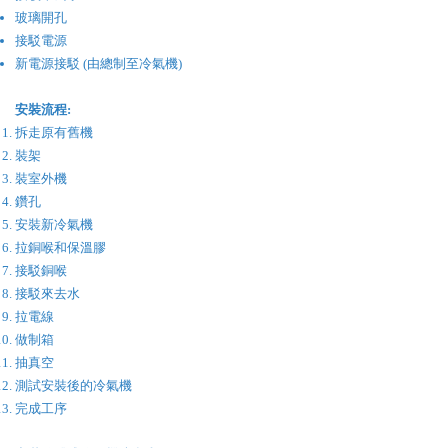
玻璃開孔
接駁電源
新電源接駁 (由總制至冷氣機)
安裝流程:
拆走原有舊機
裝架
裝室外機
鑽孔
安裝新冷氣機
​拉銅喉和保溫膠
接駁銅喉
接駁來去水
拉電線
做制箱
​抽真空
​測試安裝後的冷氣機
完成工序