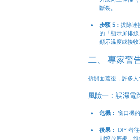
斷裂。
步驟 5：
拔除連
的「顯示屏排線
顯示溫度或接收
二、 專家警
拆開面蓋後，許多人
風險一：誤濕電
危機：
 窗口機
後果：
 DIY
則燒毀底板，維