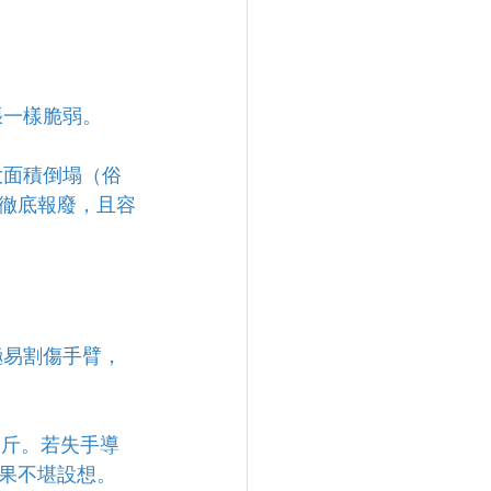
張一樣脆弱。
大面積倒塌（俗
徹底報廢，且容
極易割傷手臂，
公斤。若失手導
果不堪設想。