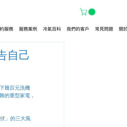
約服務
服務案例
冷氣百科
我們的客戶
常見問題
關
告自己
下幾百元洗機
雜的重型家電，
中伏」的三大風