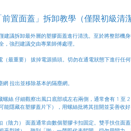
「前置面蓋」拆卸教學（僅限初級清
僅建議拆卸最外層的塑膠面蓋進行清洗。至於將整部機身
全，強烈建議交由專業師傅處理。
電（最重要） 拔掉電源插頭。切勿在通電狀態下進行任
塵網 拉出並移除基本的隔塵網。
藏螺絲 仔細觀察出風口底部或左右兩側，通常會有 1 至 2
可能隱藏在塑膠蓋片下），用螺絲批將其扭開並妥善收好
扣（陰力） 面蓋通常由數個塑膠卡扣固定。雙手扶住面
視乎型號），聽到「啪」一聲即代表鬆開。切勿用蠻力，