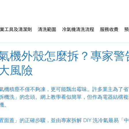
業工具及清潔劑
清洗範圍
冷氣機清洗流程
服務收費
預
氣機外殼怎麼拆？專家警
大風險
氣機積塵不僅不夠凍，更可能飄出霉味。許多業主為了省
拆機洗」的念頭。網上教學看似簡單，但作為電器結構複
機。
置面蓋」的正確步驟，並由專家拆解 DIY 洗冷氣最易「