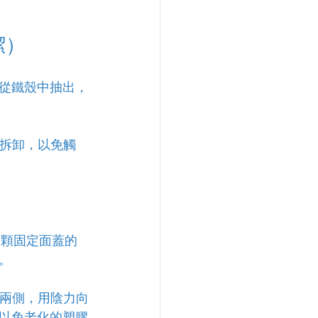
潔）
從鐵殼中抽出，
何拆卸，以免觸
 顆固定面蓋的
。
蓋兩側，用陰力向
以免老化的塑膠