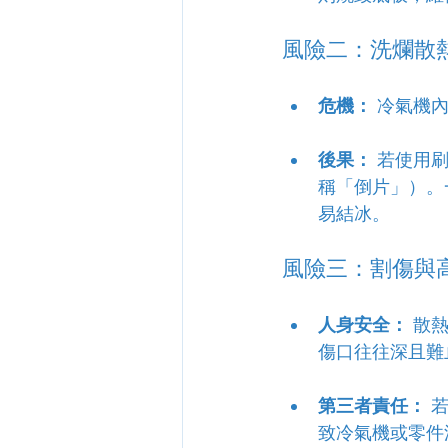
風險二：洗爛散
危機：
 冷氣機
後果：
 若使用
稱「倒片」）。
易結冰。
風險三：割傷與
人身安全：
 散
傷口往往深且難
第三者責任：
 
致冷氣機或零件