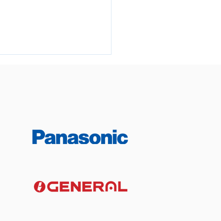
風向直吹床頭引致頭痛？
導風板角度提升睡眠舒適
簡單方法