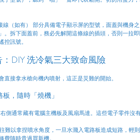
接線（如有） 部分具備電子顯示屏的型號，面蓋與機身
」。拆下面蓋前，務必先解開這條線的插頭，否則一拉即
遙控訊號。
告：DIY 洗冷氣三大致命風險
會直接拿水槍向機內噴射，這正是災難的開始。
路板，隨時「燒機」
的右側通常藏有電腦主機板及風扇馬達。這些電子零件沒
 者往往難以拿捏噴水角度，一旦水濺入電路板造成短路，輕
修費隨時貴過買新機。