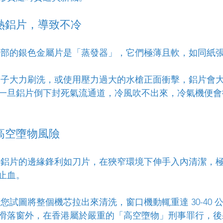
熱鋁片，導致不冷
內部的銀色金屬片是「蒸發器」，它們極薄且軟，如同紙
刷子大力刷洗，或使用壓力過大的水槍正面衝擊，鋁片會
一旦鋁片倒下封死氣流通道，冷風吹不出來，冷氣機便會
高空墮物風險
熱鋁片的邊緣鋒利如刀片，在狹窄環境下伸手入內清潔，
止血。
若您試圖將整個機芯拉出來清洗，窗口機動輒重達 30-40 
滑落窗外，在香港屬於嚴重的「高空墮物」刑事罪行，後