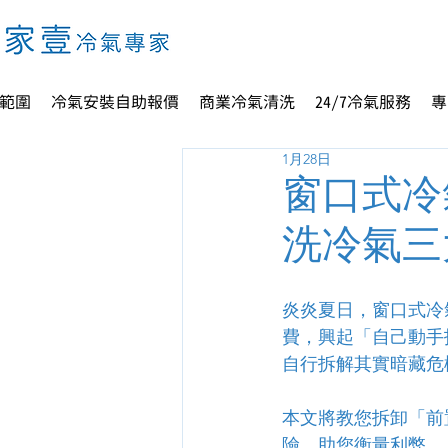
範圍
冷氣安裝自助報價
商業冷氣清洗
24/7冷氣服務
專
1月28日
窗口式冷
洗冷氣三
炎炎夏日，窗口式冷
費，興起「自己動手
自行拆解其實暗藏危
本文將教您拆卸「前
險，助您衡量利弊。