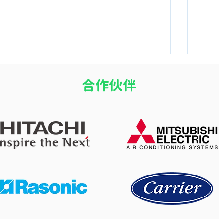
​合作伙伴
開冷氣瞓覺令小朋友乾咳？改
冷氣
善冷氣房乾燥問題的 4 個實用
改善
方法
度的