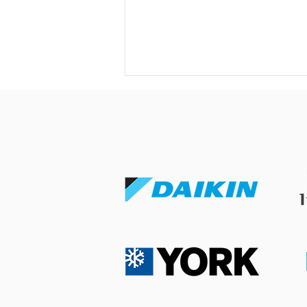
冷氣溫度調幾多度最好瞓？各
年齡層黃金睡眠室溫與調節指
南