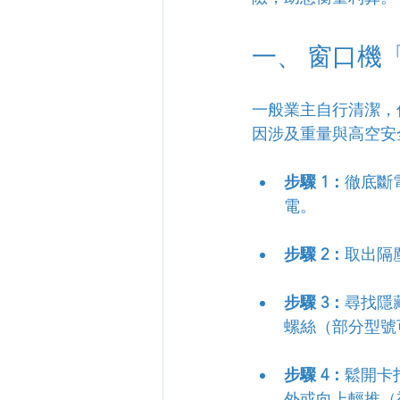
一、 窗口機
一般業主自行清潔，
因涉及重量與高空安
步驟 1：
徹底斷
電。
步驟 2：
取出隔
步驟 3：
尋找隱
螺絲（部分型號
步驟 4：
鬆開卡
外或向上輕推（