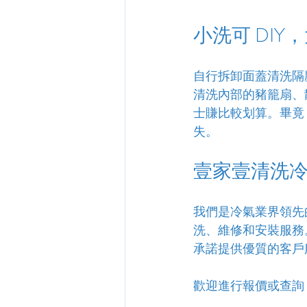
小洗可 DIY
自行拆卸面蓋清洗隔
清洗內部的豬籠扇、
士賺比較划算。畢竟，
失。
壹家壹清洗
我們是冷氣業界領先
洗、維修和安裝服務
承諾提供優質的客戶
歡迎進行報價或查詢