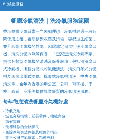
8. 滅蟲服務
餐廳冷氣清洗｜洗冷氣服務範圍
香港整體空氣質素一向未如理想，冷氣機經過一段時
間使用之後，容易積聚灰塵及污垢，容易滋生細菌，
並且影響冷氣機的性能，因此應定期進行洗冷氣窗口
機、清洗分體冷氣等保養，「壹家壹清洗冷氣專家」
提供各類型冷氣機的清洗及保養服務，包括清洗窗口
式冷氣機、掛牆分體式冷氣機清洗、清洗口琴式分體
機及四面出風式冷氣、風喉式冷氣機清洗、中央冷氣
清洗等，全年為香港的辦公室、公司、寫字樓、學
校、商鋪、商場等提供專業優質的冷氣清洗服務。
每年徹底清洗餐廳冷氣機好處
- 冷氣充足
- 減低突發損壞，延長零件，機械壽命
- 節省電費
- 免卻維修的金錢損失
- 免除冷氣突然停頓及維修的損失
- 改善公司空氣質素，精神爽利