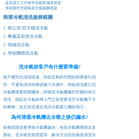
- 提高員工工作效率及顧客滿意程度
- 免卻都市空調病及空氣細菌感染
商業冷氣清洗服務
範圍
1. 辦公室/寫字樓洗冷氣
2. 餐廳及廚房洗冷氣
3. 商鋪洗冷氣
4. 學校團體洗冷氣
洗冷氣前客戶有什麼要準備?
客戶應預先清理現場，預留足夠的空間給師傅進行清
洗，可避免清洗時傢俱被污水濺中，例如清洗窗口式
冷氣機需要拆開機身，然後把冷氣機搬到空曠的地方
清洗，因此在冷氣師傅上門之前需要清空冷氣機下方
的雜物，並且安排適合清洗冷氣窗口機的地方。
為何清通冷氣機去水喉之後仍漏水?
多種原因也會導致冷氣機漏水，包括冷氣機累積太多
塵垢、去水喉安裝問題等，解決方法包括徹底清洗冷