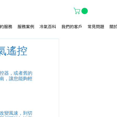
約服務
服務案例
冷氣百科
我們的客戶
常見問題
關
氣遙控
控器，或者舊的
南，讓您能夠輕
改變風速，到切