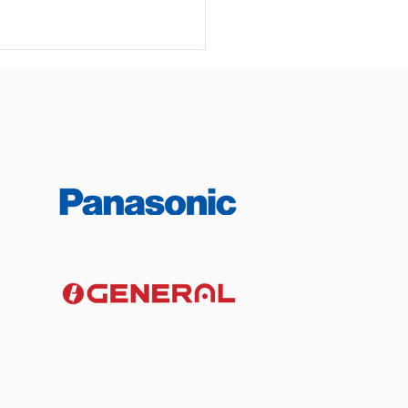
打風落雨可以照常洗冷氣
惡劣天氣下的外牆安全與
考量