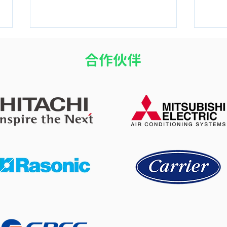
​合作伙伴
16度冷氣加厚被反而瞓得差？
八月
探討室溫太凍影響深層睡眠的
嗎？
生理機制
施工