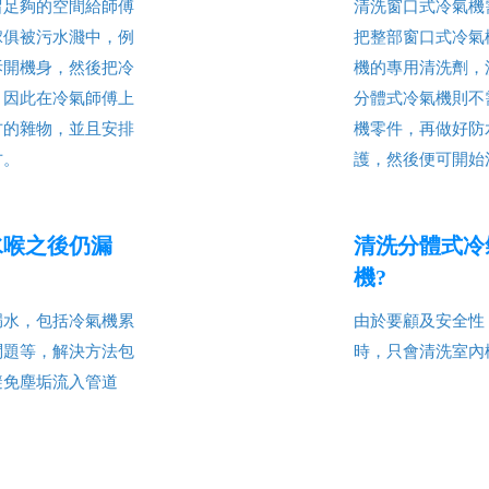
留足夠的空間給師傅
清洗窗口式冷氣機
傢俱被污水濺中，例
把整部窗口式冷氣
拆開機身，然後把冷
機的專用清洗劑，
，因此在冷氣師傅上
分體式冷氣機則不
方的雜物，並且安排
機零件，再做好防
方。
護，然後便可開始
水喉之後仍漏
清洗分體式冷
機?
由於要顧及安全性
漏水，包括冷氣機累
時，只會清洗室內
問題等，解決方法包
避免塵垢流入管道