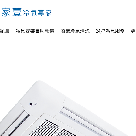
範圍
冷氣安裝自助報價
商業冷氣清洗
24/7冷氣服務
專