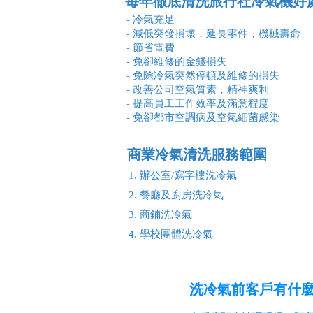
每年徹底清洗旅行社冷氣機好
- 冷氣充足
- 減低突發損壞，延長零件，機械壽命
- 節省電費
- 免卻維修的金錢損失
- 免除冷氣突然停頓及維修的損失
- 改善公司空氣質素，精神爽利
- 提高員工工作效率及滿意程度
- 免卻都市空調病及空氣細菌感染
商業冷氣清洗服務
範圍
1. 辦公室/寫字樓洗冷氣
2. 餐廳及廚房洗冷氣
3. 商鋪洗冷氣
4. 學校團體洗冷氣
洗冷氣前客戶有什麼