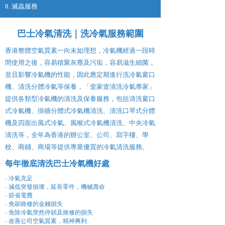
8. 滅蟲服務
巴士冷氣清洗｜洗冷氣服務範圍
香港整體空氣質素一向未如理想，冷氣機經過一段時
間使用之後，容易積聚灰塵及污垢，容易滋生細菌，
並且影響冷氣機的性能，因此應定期進行洗冷氣窗口
機、清洗分體冷氣等保養，「壹家壹清洗冷氣專家」
提供各類型冷氣機的清洗及保養服務，包括清洗窗口
式冷氣機、掛牆分體式冷氣機清洗、清洗口琴式分體
機及四面出風式冷氣、風喉式冷氣機清洗、中央冷氣
清洗等，全年為香港的辦公室、公司、寫字樓、學
校、商鋪、商場等提供專業優質的冷氣清洗服務。
每年徹底清洗巴士冷氣機好處
- 冷氣充足
- 減低突發損壞，延長零件，機械壽命
- 節省電費
- 免卻維修的金錢損失
- 免除冷氣突然停頓及維修的損失
- 改善公司空氣質素，精神爽利