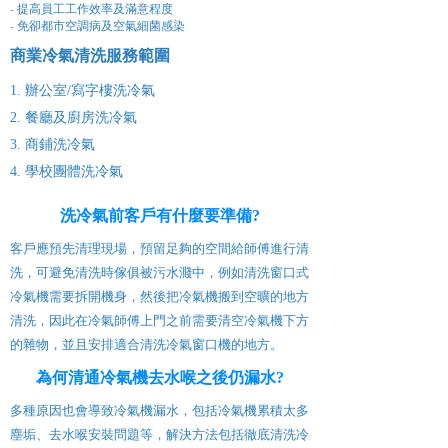
- 提高員工工作效率及滿意程度
- 免卻都市空調病及空氣細菌感染
商業冷氣清洗服務
範圍
1. 辦公室/寫字樓洗冷氣
2. 餐廳及廚房洗冷氣
3. 商鋪洗冷氣
4. 學校團體洗冷氣
洗冷氣前客戶有什麼要準備?
客戶應預先清理現場，預留足夠的空間給師傅進行清
洗，可避免清洗時傢俱被污水濺中，例如清洗窗口式
冷氣機需要拆開機身，然後把冷氣機搬到空曠的地方
清洗，因此在冷氣師傅上門之前需要清空冷氣機下方
的雜物，並且安排適合清洗冷氣窗口機的地方。
為何清通冷氣機去水喉之後仍漏水?
多種原因也會導致冷氣機漏水，包括冷氣機累積太多
塵垢、去水喉安裝問題等，解決方法包括徹底清洗冷