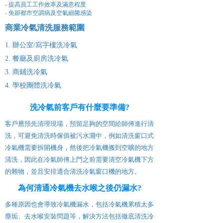
- 提高員工工作效率及滿意程度
- 免卻都市空調病及空氣細菌感染
商業冷氣清洗服務
範圍
1. 辦公室/寫字樓洗冷氣
2. 餐廳及廚房洗冷氣
3. 商鋪洗冷氣
4. 學校團體洗冷氣
洗冷氣前客戶有什麼要準備?
客戶應預先清理現場，預留足夠的空間給師傅進行清
洗，可避免清洗時傢俱被污水濺中，例如清洗窗口式
冷氣機需要拆開機身，然後把冷氣機搬到空曠的地方
清洗，因此在冷氣師傅上門之前需要清空冷氣機下方
的雜物，並且安排適合清洗冷氣窗口機的地方。
為何清通冷氣機去水喉之後仍漏水?
多種原因也會導致冷氣機漏水，包括冷氣機累積太多
塵垢、去水喉安裝問題等，解決方法包括徹底清洗冷