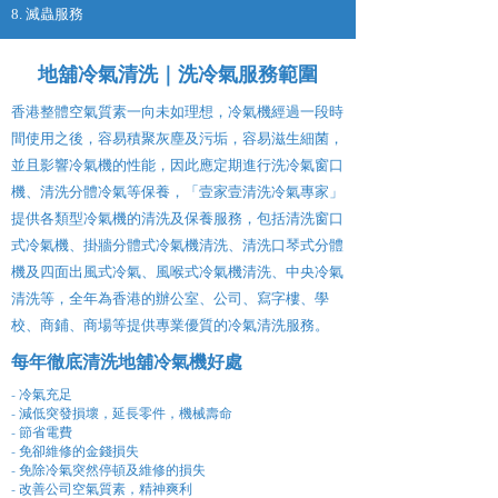
8. 滅蟲服務
地舖冷氣清洗｜洗冷氣服務範圍
香港整體空氣質素一向未如理想，冷氣機經過一段時
間使用之後，容易積聚灰塵及污垢，容易滋生細菌，
並且影響冷氣機的性能，因此應定期進行洗冷氣窗口
機、清洗分體冷氣等保養，「壹家壹清洗冷氣專家」
提供各類型冷氣機的清洗及保養服務，包括清洗窗口
式冷氣機、掛牆分體式冷氣機清洗、清洗口琴式分體
機及四面出風式冷氣、風喉式冷氣機清洗、中央冷氣
清洗等，全年為香港的辦公室、公司、寫字樓、學
校、商鋪、商場等提供專業優質的冷氣清洗服務。
每年徹底清洗地舖冷氣機好處
- 冷氣充足
- 減低突發損壞，延長零件，機械壽命
- 節省電費
- 免卻維修的金錢損失
- 免除冷氣突然停頓及維修的損失
- 改善公司空氣質素，精神爽利